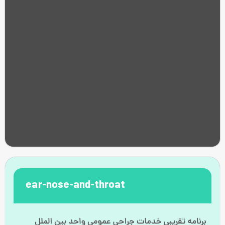
ear-nose-and-throat