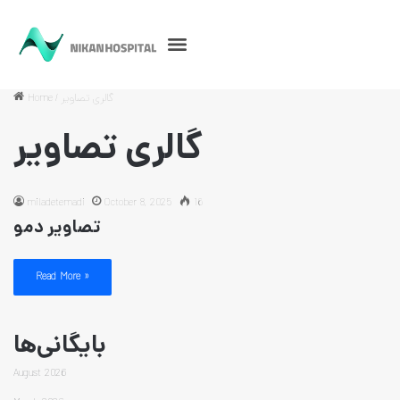
Home
/
گالری تصاویر
گالری تصاویر
miladetemadi
October 8, 2025
16
تصاویر دمو
Read More »
بایگانی‌ها
August 2026